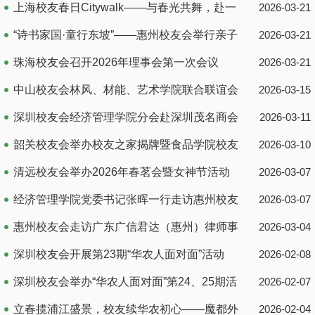
年春茗活动
上海校友春日Citywalk——与春光共舞，赴一
2026-03-21
场青春之约
“诗书家国·童行东坡”——惠州校友会举行亲子
2026-03-21
文化研学活动
珠海校友会召开2026年理事会第一次会议
2026-03-21
中山校友会林风、材能、艺术学院联合联谊会
2026-03-15
夜钓吹筒活动圆满举行
深圳校友会经济管理学院分会赴深圳茂名商会
2026-03-11
交流活动
韶关校友会举办校友之家揭牌暨食品学院校友
2026-03-10
联谊会成立仪式
清远校友会举办2026年春茗会暨女神节活动
2026-03-07
经济管理学院党委书记张晖一行走访惠州校友
2026-03-07
会及校友企业
惠州校友会走访广东广信君达（惠州）律师事
2026-03-04
务所
深圳校友会开展第23期“华农人面对面”活动
2026-02-08
深圳校友会举办“华农人面对面”第24、25期活
2026-02-07
动
立春揽浦江盛景，校友续华农初心——魔都外
2026-02-04