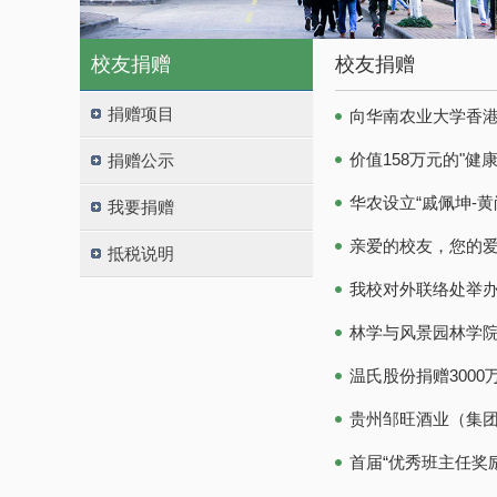
校友捐赠
校友捐赠
捐赠项目
向华南农业大学香
价值158万元的"健
捐赠公示
华农设立“戚佩坤-
我要捐赠
亲爱的校友，您的
抵税说明
我校对外联络处举
林学与风景园林学院
温氏股份捐赠300
贵州邹旺酒业（集
首届“优秀班主任奖