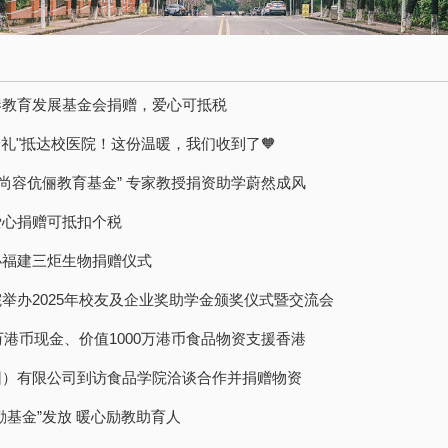
港教育发展基金会捐赠，爱心可抵税
康礼"抵达校医院！这份温暖，我们收到了🧡
黄尚容伉俪教育基金” 专家教授捐资助学蔚然成风
爱心捐赠可抵扣个税
办福建三炬生物捐赠仪式
举办2025年校友及企业奖助学金颁奖仪式暨交流会
0万港币现金、价值1000万港币食品物资支援香港
团）有限公司到访食品学院洽谈合作并捐赠物资
励基金”发放 暖心励教助育人