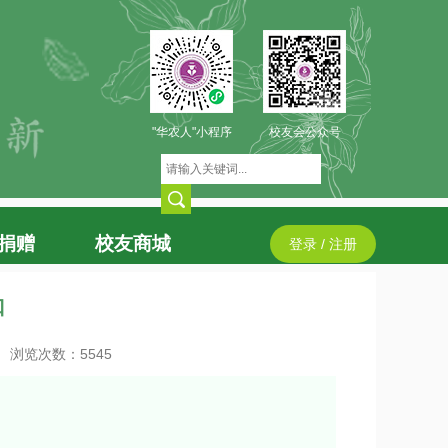
"华农人"小程序
校友会公众号
捐赠
校友商城
登录 / 注册
口
浏览次数：
5545