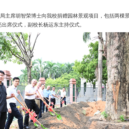
事局主席胡智荣博士向我校捐赠园林景观项目，包括两棵景观
亮出席仪式，副校长杨运东主持仪式。