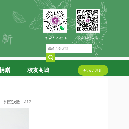
"华农人"小程序
校友会公众号
捐赠
校友商城
登录 / 注册
浏览次数：
412