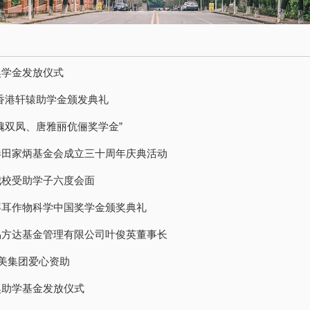
奖学金发放仪式
香港轩辕助学金颁发典礼
魏双凤、唐雅丽伉俪奖学金”
港田家炳基金会成立三十周年庆典活动
我校受助学子六度会面
拜耳作物科学中国奖学金颁奖典礼
易方达基金管理有限公司叶俊英董事长
华美集团爱心资助
奖助学基金发放仪式