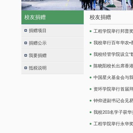
校友捐赠
校友捐赠
捐赠项目
工程学院举行邦普
我校举行百年华农•
捐赠公示
我校经管学院设立“
我要捐赠
陈晓阳校长出席香
抵税说明
中国星火基金会与
资环学院举行首届
钟仰进副书记会见
我校203名学子获
工程学院举行永华